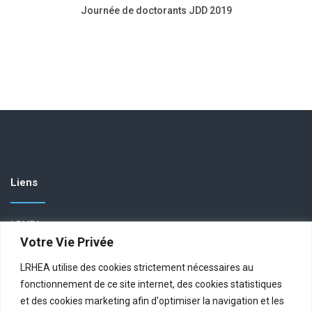
Journée de doctorants JDD 2019
Liens
LRHEA
Votre Vie Privée
Offres de thèse
Offres de mastère
LRHEA utilise des cookies strictement nécessaires au
Soutenances
fonctionnement de ce site internet, des cookies statistiques
Séminaires
et des cookies marketing afin d'optimiser la navigation et les
Publications